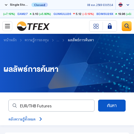
Single Stock Futures
Closed
08 ส.ค. 2569 03:05:14
%)
3.10
(+5.80%)
5.12
(-0.19%)
19.96
(+0.35%)
EAM27
GUNKULU26
BDMSU26X
IRP
หน้าหลัก
ความรู้การลงทุน
...
ผลลัพธ์การค้นหา
ผลลัพธ์การค้นหา
ค้นหา
คลังความรู้ทั้งหมด