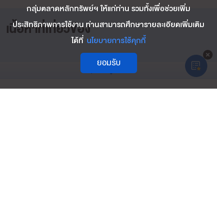
กลุ่มตลาดหลักทรัพย์ฯ ให้แก่ท่าน รวมทั้งเพื่อช่วยเพิ่ม
ประสิทธิภาพการใช้งาน ท่านสามารถศึกษารายละเอียดเพิ่มเติม
เนื้อหาที่เกี่ยวข้อง
ได้ที่
นโยบายการใช้คุกกี้
ยอมรับ
กลับสู่ด้านบน
บริษัท ตลาดสัญญาซื้อขายล่วงหน้า (ประเทศไทย) จำกัด (มหาชน)
สงวนสิทธิ์ เนื้อหาทั้งหมดบนเว็บไซต์นี้ มีขึ้นเพื่อวัตถุประสงค์ในการ
ให้ข้อมูลและเพื่อการศึกษาเท่านั้น ตลาดสัญญาซื้อขายล่วงหน้ามิได้ให้การรับรอง
และขอปฏิเสธต่อความรับผิดใด ๆ ในเว็บไซต์นี้
SET Contact Center
0 2009 9999
ติดต่อเรา
คำถามที่พบบ่อย