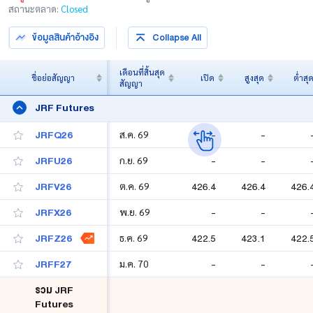
สถานะตลาด:
Closed
ปฏิทินการซื้อขาย
ข้อมูลสินค้าอ้างอิง
Collapse All
หลักประกัน
เดือนที่สิ้นสุด
ชื่อย่อสัญญา
เปิด
สูงสุด
ต่ำสุ
ความรู้
สัญญา
JRF Futures
JRFQ26
-
-
ส.ค. 69
JRFU26
-
-
ก.ย. 69
JRFV26
426.4
426.4
426.
ต.ค. 69
JRFX26
-
-
พ.ย. 69
JRFZ26
422.5
423.1
422.
ธ.ค. 69
JRFF27
-
-
ม.ค. 70
รวม JRF
Futures