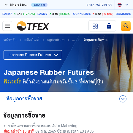
Single Stock Futures
Closed
07 ส.ค. 2569 20:17:20
3.13
(+7.19%)
3.10
(+5.80%)
5.12
(-0.19%)
EAH27
EAM27
GUNKULU26
BDMSU26X
หน้าหลัก
ผลิตภัณฑ์
Agriculture
...
ข้อมูลการซื้อขาย
Japanese Rubber Futures
Japanese Rubber Futures
ฟิวเจอร์ส
ที่อ้างอิงยางแผ่นรมควันชั้น 3 ที่ตลาดญี่ปุ่น
ข้อมูลการซื้อขาย
ข้อมูลการซื้อขาย
ข้อมูลการซื้อขาย
ราคาคิดเฉพาะการซื้อขายแบบ Auto-Matching
ลักษณะของสัญญา
ข้อมูลล่าช้า 15 นาที
07 ส.ค. 2569 ข้อมูล ณ เวลา 20:19:35