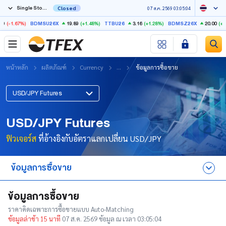
Single Stock Futures
Closed
07 ส.ค. 2569 03:05:04
9
(-1.67%)
19.89
(+1.48%)
3.16
(+1.28%)
20.00
(+1.
BDMSU26X
TTBU26
BDMSZ26X
หน้าหลัก
ผลิตภัณฑ์
Currency
...
ข้อมูลการซื้อขาย
USD/JPY Futures
USD/JPY Futures
ฟิวเจอร์ส
ที่อ้างอิงกับอัตราแลกเปลี่ยน USD/JPY
ข้อมูลการซื้อขาย
ข้อมูลการซื้อขาย
ข้อมูลการซื้อขาย
ราคาคิดเฉพาะการซื้อขายแบบ Auto-Matching
ลักษณะของสัญญา
ข้อมูลล่าช้า 15 นาที
07 ส.ค. 2569 ข้อมูล ณ เวลา 03:05:04