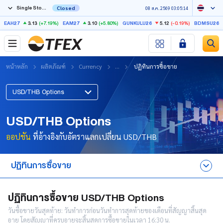
Single Stock Futures
Closed
08 ส.ค. 2569 03:05:14
3.13
(+7.19%)
3.10
(+5.80%)
5.12
(-0.19%)
EAH27
EAM27
GUNKULU26
BDMSU26X
หน้าหลัก
ผลิตภัณฑ์
Currency
...
ปฏิทินการซื้อขาย
USD/THB Options
USD/THB Options
ออปชัน
ที่อ้างอิงกับอัตราแลกเปลี่ยน USD/THB
ปฏิทินการซื้อขาย
ข้อมูลการซื้อขาย
ปฏิทินการซื้อขาย USD/THB Options
วันซื้อขายวันสุดท้าย: วันทำการก่อนวันทำการสุดท้ายของเดือนที่สัญญาสิ้นสุด
ลักษณะของสัญญา
อายุ โดยสัญญาที่ครบอายุจะสิ้นสุดการซื้อขายในเวลา 16:30 น.