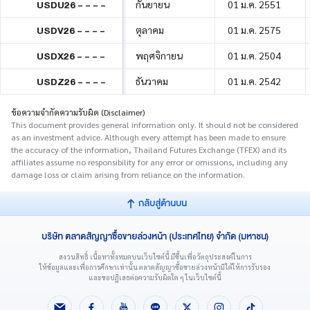
USDU26 - - - -
กันยายน
01 ม.ค. 2551
USDV26 - - - -
ตุลาคม
01 ม.ค. 2575
USDX26 - - - -
พฤศจิกายน
01 ม.ค. 2504
USDZ26 - - - -
ธันวาคม
01 ม.ค. 2542
ข้อความจำกัดความรับผิด (Disclaimer)
This document provides general information only. It should not be considered
as an investment advice. Although every attempt has been made to ensure
the accuracy of the information, Thailand Futures Exchange (TFEX) and its
affiliates assume no responsibility for any error or omissions, including any
damage loss or claim arising from reliance on the information.
กลับสู่ด้านบน
บริษัท ตลาดสัญญาซื้อขายล่วงหน้า (ประเทศไทย) จำกัด (มหาชน)
สงวนสิทธิ์ เนื้อหาทั้งหมดบนเว็บไซต์นี้ มีขึ้นเพื่อวัตถุประสงค์ในการ
ให้ข้อมูลและเพื่อการศึกษาเท่านั้น ตลาดสัญญาซื้อขายล่วงหน้ามิได้ให้การรับรอง
และขอปฏิเสธต่อความรับผิดใด ๆ ในเว็บไซต์นี้