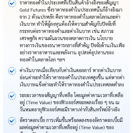
ราคาทองคำในประเทศที่เป็นสินค้าอ้างอิงของสัญญา
Gold Futures ซึ่งราคาทองคำในประเทศนั้นก็อ้างอิงมา
จาก 2 ตัวแปรหลัก คือราคาทองคำในตลาดโลกและค่า
เงินบาท ทำให้ผู้ลงทุนต้องให้ความสำคัญกับปัจจัยที่
กระทบต่อราคาทองคำและค่าเงินบาท เช่น สภาวะ
เศรษฐกิจ ความผันผวนของตลาดการเงิน นโยบาย
ทางการเงินของธนาคารกลางที่สำคัญ ปัจจัยด้านเงินเฟ้อ
อย่างราคาอาหารและพลังงาน อุปสงค์อุปทานของ
ทองคำในตลาดโลก ฯลฯ
ค่าเงินบาทเมื่อเทียบกับค่าเงินดอลลาร์ หากค่าเงินบาท
อ่อนค่าจะทำให้ราคาทองคำในประเทศสูงขึ้น แต่หากค่า
เงินบาทแข็งค่าจะทำให้ราคาทองคำในประเทศ
ลดต่ำลง
ระยะเวลาของสัญญาที่เหลือ โดยมูลค่าตามเวลาที่เหลือ
อยู่ (Time Value) ของฟิวเจอร์สจะลดลงเรื่อย ๆ จน ​ณ
วันหมดอายุฟิวเจอร์สจะมีราคาเท่ากับ
สินทรัพย์อ้างอิง
อัตราดอกเบี้ย การเพิ่มขึ้นหรือลดลงของอัตราดอกเบี้ยมี
ผลต่อมูลค่าตามเวลาที่เหลืออยู่ (Time Value) ของ